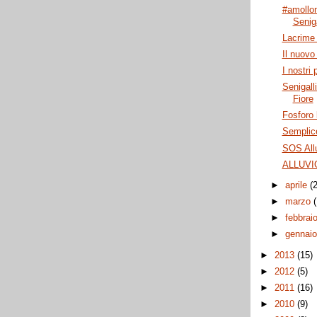
#amollo
Seniga
Lacrime 
Il nuovo 
I nostri 
Senigall
Fiore
Fosforo 
Semplic
SOS Allu
ALLUVI
►
aprile
(
►
marzo
►
febbrai
►
gennai
►
2013
(15)
►
2012
(5)
►
2011
(16)
►
2010
(9)