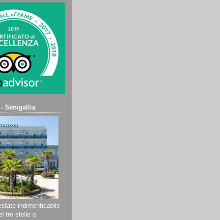
 - Senigallia
state indimenticabile
l tre stelle a