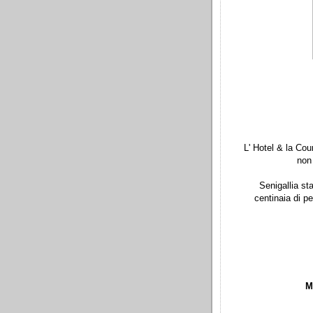
L' Hotel & la Cou
non
Senigallia sta
centinaia di p
M