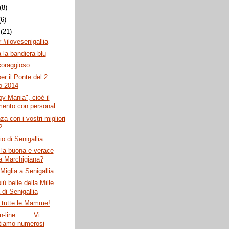
(8)
(6)
o
(21)
 #ilovesenigallia
 la bandiera blu
 coraggioso
er il Ponte del 2
o 2014
y Mania", cioè il
mento con personal...
za con i vostri migliori
?
lio di Senigallia
 la buona e verace
a Marchigiana?
 Miglia a Senigallia
iù belle della Mille
 di Senigallia
 tutte le Mamme!
line.........Vi
tiamo numerosi