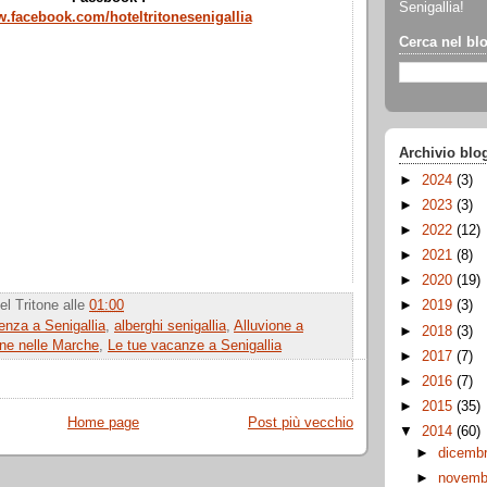
Senigallia!
.facebook.com/hoteltritonesenigallia
Cerca nel bl
Archivio blo
►
2024
(3)
►
2023
(3)
►
2022
(12)
►
2021
(8)
►
2020
(19)
el Tritone
alle
01:00
►
2019
(3)
enza a Senigallia
,
alberghi senigallia
,
Alluvione a
►
2018
(3)
one nelle Marche
,
Le tue vacanze a Senigallia
►
2017
(7)
►
2016
(7)
►
2015
(35)
Home page
Post più vecchio
▼
2014
(60)
►
dicemb
►
novem