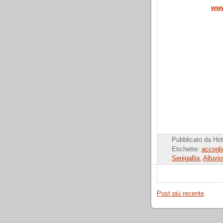
www
Pubblicato da
Hot
Etichette:
accogli
Senigallia
,
Alluvi
Post più recente