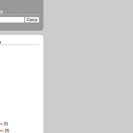
og
g
re
(5)
bre
(8)