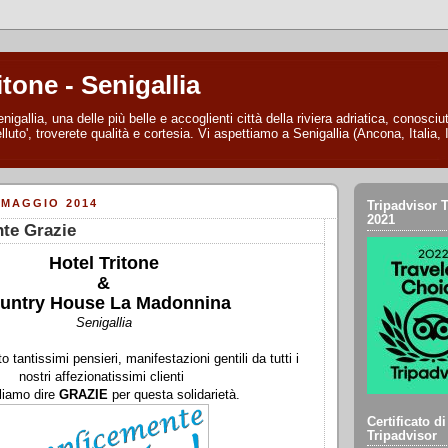
itone - Senigallia
nigallia, una delle più belle e accoglienti città della riviera adriatica, conosc
lluto', troverete qualità e cortesia. Vi aspettiamo a Senigallia (Ancona, Italia, I
 MAGGIO 2014
Tripadvisor T
2021
te Grazie
Hotel Tritone
&
untry House La Madonnina
Senigallia
 tantissimi pensieri, manifestazioni gentili da tutti i
nostri affezionatissimi clienti
liamo dire
GRAZIE
per questa solidarietà.
Certificato d
Tripadvisor