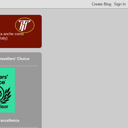
iuta anche come
taly)
ravellers' Choice
i eccellenza