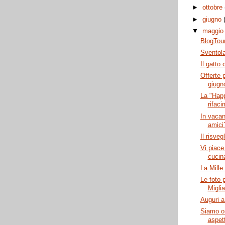
►
ottobre
►
giugno
▼
maggi
BlogTour
Sventola
Il gatto
Offerte p
giugn
La "Happ
rifaci
In vacan
amici
Il risveg
Vi piace
cucin
La Mille
Le foto p
Miglia
Auguri a
Siamo on-
aspet