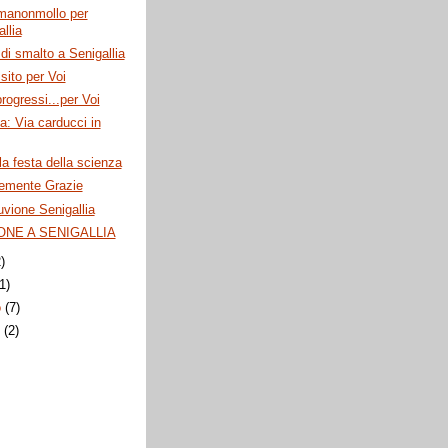
manonmollo per
llia
di smalto a Senigallia
sito per Voi
progressi...per Voi
ia: Via carducci in
la festa della scienza
emente Grazie
vione Senigallia
ONE A SENIGALLIA
2)
(1)
o
(7)
o
(2)