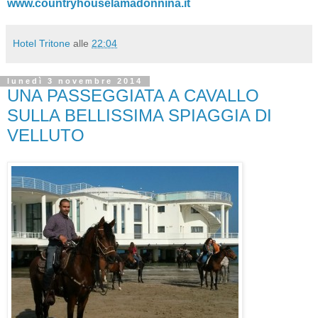
www.countryhouselamadonnina.it
Hotel Tritone
alle
22:04
lunedì 3 novembre 2014
UNA PASSEGGIATA A CAVALLO
SULLA BELLISSIMA SPIAGGIA DI
VELLUTO