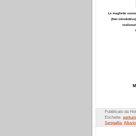
Le magliette vanno 
(foto introduttiva
realizzaz
M
Pubblicato da
Hot
Etichette:
agrituri
Senigallia
,
Alluvi