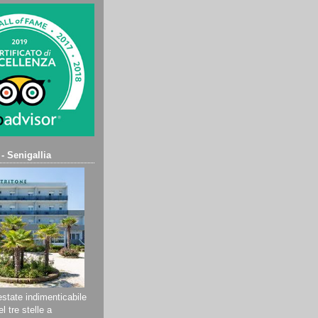
 - Senigallia
state indimenticabile
l tre stelle a