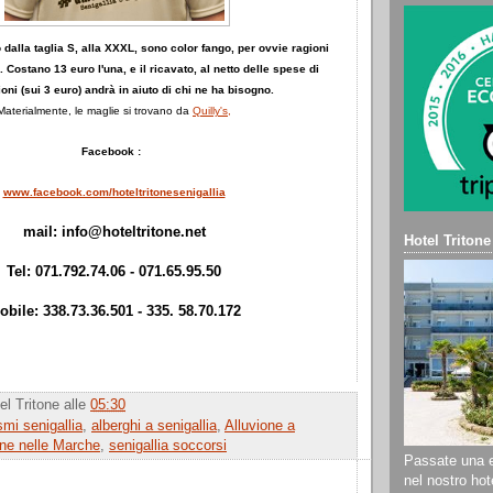
dalla taglia S, alla XXXL, sono color fango, per ovvie ragioni
). Costano 13 euro l'una, e il ricavato, al netto delle spese di
ioni (sui 3 euro) andrà in aiuto di chi ne ha bisogno.
Materialmente, le maglie si trovano da
Quilly's,
Facebook :
www.facebook.com/hoteltritonesenigallia
mail: info@hoteltritone.net
Hotel Tritone
Tel: 071.792.74.06 - 071.65.95.50
obile: 338.73.36.501 - 335. 58.70.172
el Tritone
alle
05:30
smi senigallia
,
alberghi a senigallia
,
Alluvione a
one nelle Marche
,
senigallia soccorsi
Passate una e
nel nostro hote