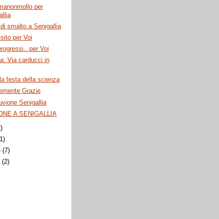
manonmollo per
llia
di smalto a Senigallia
sito per Voi
progressi...per Voi
ia: Via carducci in
la festa della scienza
emente Grazie
vione Senigallia
ONE A SENIGALLIA
2)
(1)
o
(7)
o
(2)