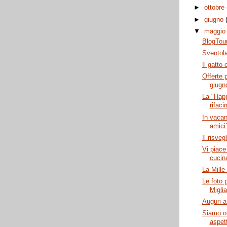
►
ottobre
►
giugno
▼
maggi
BlogTour
Sventola
Il gatto
Offerte p
giugn
La "Happ
rifaci
In vacan
amici
Il risveg
Vi piace
cucin
La Mille
Le foto p
Miglia
Auguri a
Siamo on-
aspet