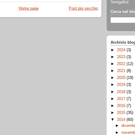
Senigallia!
Home page
Post più vecchio
Cerca nel bl
Archivio blo
►
2024
(3)
►
2023
(3)
►
2022
(12)
►
2021
(8)
►
2020
(19)
►
2019
(3)
►
2018
(3)
►
2017
(7)
►
2016
(7)
►
2015
(35)
▼
2014
(60)
►
dicemb
►
novem