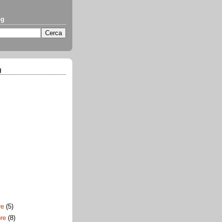
og
g
re
(5)
bre
(8)