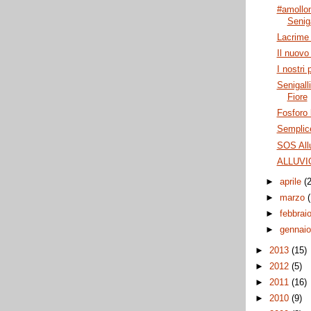
#amollo
Seniga
Lacrime 
Il nuovo 
I nostri 
Senigall
Fiore
Fosforo 
Semplic
SOS Allu
ALLUVI
►
aprile
(
►
marzo
►
febbrai
►
gennai
►
2013
(15)
►
2012
(5)
►
2011
(16)
►
2010
(9)