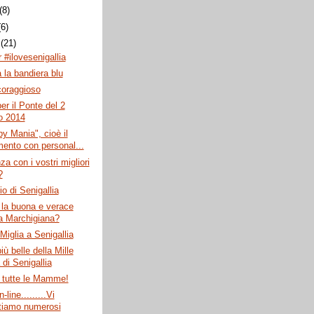
(8)
(6)
o
(21)
 #ilovesenigallia
 la bandiera blu
 coraggioso
er il Ponte del 2
o 2014
y Mania", cioè il
mento con personal...
za con i vostri migliori
?
lio di Senigallia
 la buona e verace
a Marchigiana?
 Miglia a Senigallia
iù belle della Mille
 di Senigallia
 tutte le Mamme!
line.........Vi
tiamo numerosi