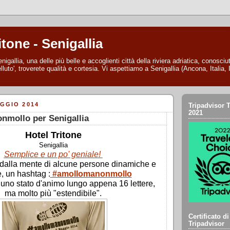
itone - Senigallia
nigallia, una delle più belle e accoglienti città della riviera adriatica, conosc
lluto', troverete qualità e cortesia. Vi aspettiamo a Senigallia (Ancona, Italia, I
GGIO 2014
Tripadvisor T
2021
nmollo per Senigallia
Hotel Tritone
Senigallia
Semplice e un po' geniale!
, dalla mente di alcune persone dinamiche e
e, un hashtag :
#amollomanonmollo
uno stato d'animo lungo appena 16 lettere,
ma molto più "estendibile".
Certificato d
Tripadvisor