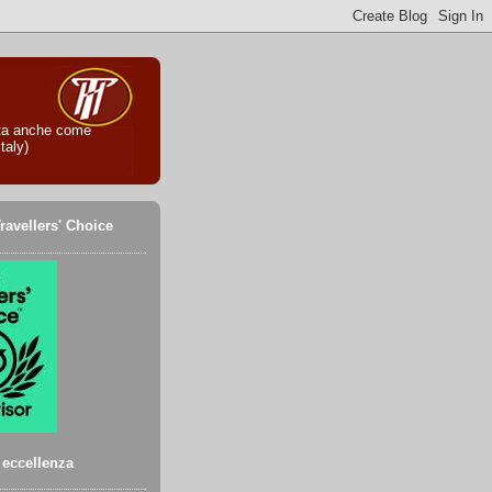
iuta anche come
taly)
ravellers' Choice
i eccellenza