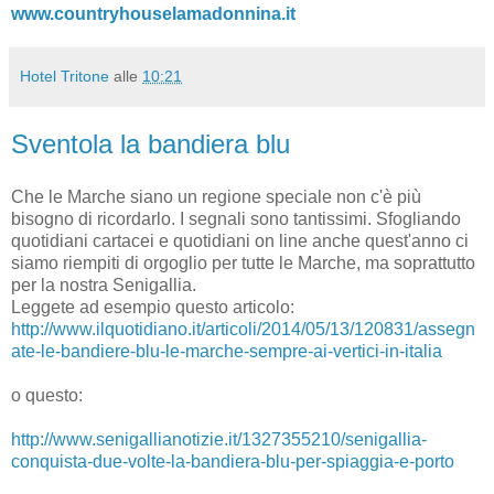
www.countryhouselamadonnina.it
Hotel Tritone
alle
10:21
Sventola la bandiera blu
Che le Marche siano un regione speciale non c'è più
bisogno di ricordarlo. I segnali sono tantissimi. Sfogliando
quotidiani cartacei e quotidiani on line anche quest'anno ci
siamo riempiti di orgoglio per tutte le Marche, ma soprattutto
per la nostra Senigallia.
Leggete ad esempio questo articolo:
http://www.ilquotidiano.it/articoli/2014/05/13/120831/assegn
ate-le-bandiere-blu-le-marche-sempre-ai-vertici-in-italia
o questo:
http://www.senigallianotizie.it/1327355210/senigallia-
conquista-due-volte-la-bandiera-blu-per-spiaggia-e-porto