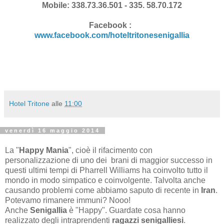
Mobile: 338.73.36.501 - 335. 58.70.172
Facebook :
www.facebook.com/hoteltritonesenigallia
Hotel Tritone
alle
11:00
venerdì 16 maggio 2014
La "
Happy Mania
", cioè il rifacimento con
personalizzazione di uno dei brani di maggior successo in
questi ultimi tempi di Pharrell Williams ha coinvolto tutto il
mondo in modo simpatico e coinvolgente. Talvolta anche
causando problemi come abbiamo saputo di recente in
Iran
.
Potevamo rimanere immuni? Nooo!
Anche
Senigallia
è "Happy". Guardate cosa hanno
realizzato degli intraprendenti
ragazzi senigalliesi
.