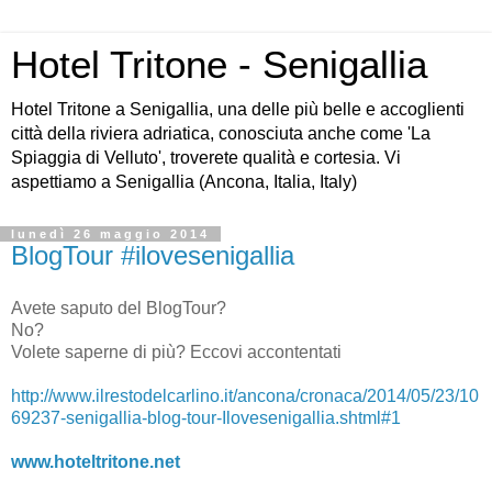
Hotel Tritone - Senigallia
Hotel Tritone a Senigallia, una delle più belle e accoglienti
città della riviera adriatica, conosciuta anche come 'La
Spiaggia di Velluto', troverete qualità e cortesia. Vi
aspettiamo a Senigallia (Ancona, Italia, Italy)
lunedì 26 maggio 2014
BlogTour #ilovesenigallia
Avete saputo del BlogTour?
No?
Volete saperne di più? Eccovi accontentati
http://www.ilrestodelcarlino.it/ancona/cronaca/2014/05/23/10
69237-senigallia-blog-tour-Ilovesenigallia.shtml#1
www.hoteltritone.net