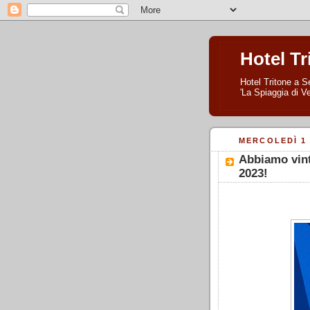
Hotel Tr
Hotel Tritone a Se
'La Spiaggia di Ve
MERCOLEDÌ 1
Abbiamo vin
2023!