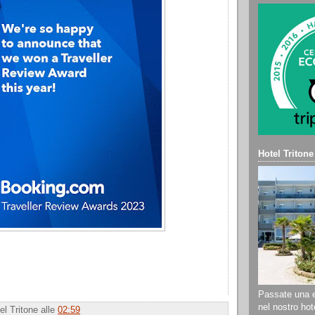
Hotel Tritone
Passate una e
nel nostro hote
el Tritone
alle
02:59