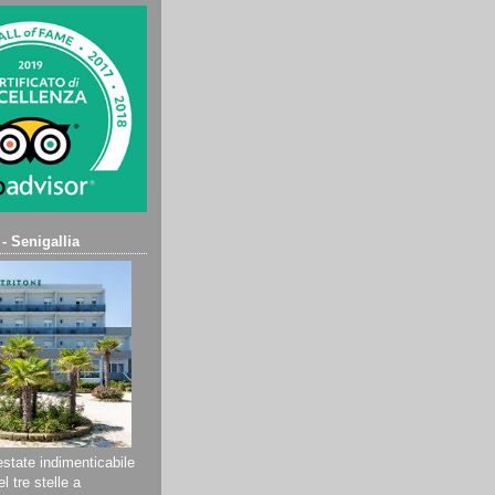
 - Senigallia
state indimenticabile
l tre stelle a