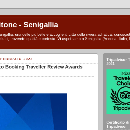
itone - Senigallia
nigallia, una delle più belle e accoglienti città della riviera adriatica, conosc
lluto', troverete qualità e cortesia. Vi aspettiamo a Senigallia (Ancona, Italia, I
 FEBBRAIO 2023
Tripadvisor T
2021
to Booking Traveller Review Awards
Certificato d
Tripadvisor