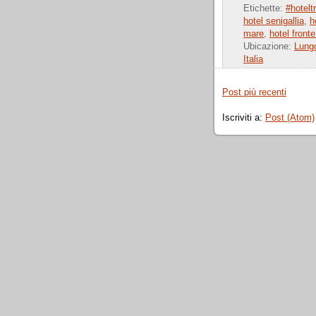
Etichette:
#hotelt
hotel senigallia
,
h
mare
,
hotel front
Ubicazione:
Lungo
Italia
Post più recenti
Iscriviti a:
Post (Atom)