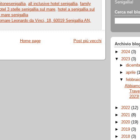
Senigallia!
ritonesenigallia
,
all inclusive hotel senigallia
,
family
otel 3 stelle senigallia sul mare
,
hotel a senigallia sul
Cerca nel bl
e mare senigallia
mare Leonardo da Vinci, 18, 60019 Senigallia AN,
Home page
Post più vecchi
Archivio blo
►
2024
(3)
▼
2023
(3)
►
dicemb
►
aprile
(
▼
febbrai
Abbiamo
Trave
2023!
►
2022
(12)
►
2021
(8)
►
2020
(19)
►
2019
(3)
►
2018
(3)