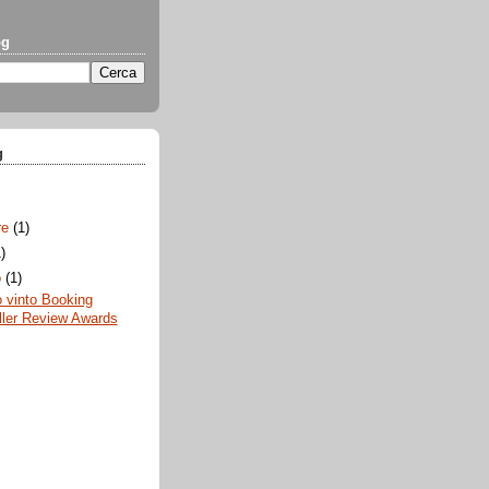
og
g
re
(1)
1)
o
(1)
 vinto Booking
ller Review Awards