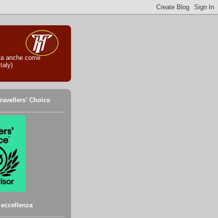
iuta anche come
taly)
ravellers' Choice
i eccellenza