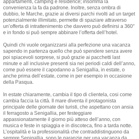
appartamenti, camping e residence; insomma la
convenienza la fa da padrone. Inoltre, senza ombra di
dubbio, le Marche, grazie ai diversi parchi rivolti ad un target
potenzialmente illimitato, permette di spaziare attraverso
un’offerta di intrattenimento che davvero può definirsi a 360°
e in fondo si può sempre abbinare l’offerta dell’hotel.
Quindi chi vuole organizzarsi alla perfezione una vacanza
sapendo in partenza quello che può spendere senza avere
poi spiacevoli sorprese, si può grazie ai pacchetti last
minute e all inclusive presenti sia nei periodi caldi dell’anno,
come può essere il capodanno a Senigallia, in estate, o
anche prima dell’estate, come in per esempio in occasione
della Pasqua.
In estate chiaramente, cambia il tipo di clientela, cosi come
cambia faccia la città. Il mare diventa il protagonista
principale delle giornate dei turisti, che aspettano con ansia
il ferragosto a Senigallia, per festeggiare
appassionatamente il giorno più atteso dell’anno, con
musica e feste in spiaggia e in discoteca, fino a tarda notte.
L’ospitalità e la professionalità che contraddistinguono da
sempre Senigallia, sono le garanzie per una vacanza da