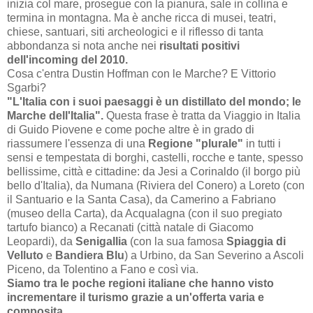
inizia col mare, prosegue con la pianura, sale in collina e
termina in montagna. Ma è anche ricca di musei, teatri,
chiese, santuari, siti archeologici e il riflesso di tanta
abbondanza si nota anche nei
risultati positivi
dell'incoming del 2010.
Cosa c'entra Dustin Hoffman con le Marche? E Vittorio
Sgarbi?
"L'Italia con i suoi paesaggi è un distillato del mondo; le
Marche dell'Italia".
Questa frase è tratta da Viaggio in Italia
di Guido Piovene e come poche altre è in grado di
riassumere l'essenza di una
Regione "plurale"
in tutti i
sensi e tempestata di borghi, castelli, rocche e tante, spesso
bellissime, città e cittadine: da Jesi a Corinaldo (il borgo più
bello d'Italia), da Numana (Riviera del Conero) a Loreto (con
il Santuario e la Santa Casa), da Camerino a Fabriano
(museo della Carta), da Acqualagna (con il suo pregiato
tartufo bianco) a Recanati (città natale di Giacomo
Leopardi), da
Senigallia
(con la sua famosa
Spiaggia di
Velluto
e
Bandiera Blu
) a Urbino, da San Severino a Ascoli
Piceno, da Tolentino a Fano e così via.
Siamo tra le poche regioni italiane che hanno visto
incrementare il turismo grazie a un'offerta varia e
composita
.