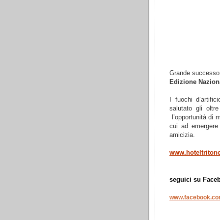
Grande successo
Edizione Nazio
I fuochi d’artifi
salutato gli olt
l’opportunità di 
cui ad emergere s
amicizia.
www.hoteltritone
seguici su Face
www.facebook.co