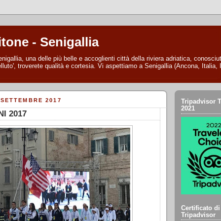
itone - Senigallia
nigallia, una delle più belle e accoglienti città della riviera adriatica, conosc
lluto', troverete qualità e cortesia. Vi aspettiamo a Senigallia (Ancona, Italia, I
 SETTEMBRE 2017
Tripadvisor T
2021
I 2017
Certificato d
Tripadvisor