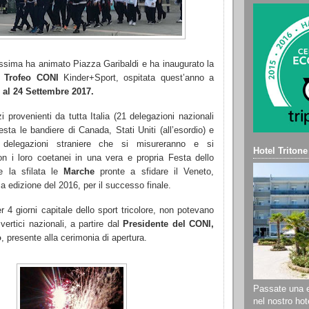
issima ha animato Piazza Garibaldi e ha inaugurato la
l Trofeo CONI
Kinder+Sport, ospitata quest’anno a
1 al 24 Settembre 2017.
i provenienti da tutta Italia (21 delegazioni nazionali
esta le bandiere di Canada, Stati Uniti (all’esordio) e
 delegazioni straniere che si misureranno e si
Hotel Tritone
on i loro coetanei in una vera e propria Festa dello
e la sfilata le
Marche
pronte a sfidare il Veneto,
ima edizione del 2016, per il successo finale.
r 4 giorni capitale dello sport tricolore, non potevano
ertici nazionali, a partire dal
Presidente del CONI,
ò
, presente alla cerimonia di apertura.
Passate una e
nel nostro hote