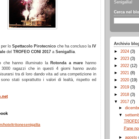
Senigallia!
Cerca nel bl
Archivio blo
 per lo
S
pettacolo Pirotecnico
che ha concluso la
IV
►
2024
(3)
nale
del
TROFEO CONI 2017
a
Senigallia
.
►
2023
(3)
cio che hanno illuminato la
Rotonda a mare
hanno
►
2022
(12)
re 3000 ragazzi che in questi 4 giorni hanno avuto
►
2021
(8)
misurarsi tra di loro dando vita ad una competizione in
ono stati soprattutto i valori di lealtà, rispetto ed
►
2020
(19)
►
2019
(3)
►
2018
(3)
.net
▼
2017
(7)
►
dicemb
book
▼
settem
TROFEO
m/
hoteltritonesenigallia
Pane no
►
agosto