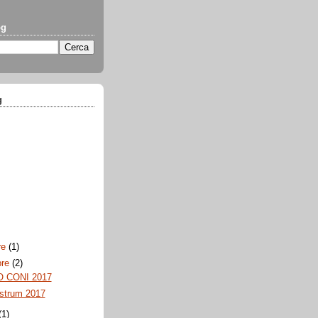
og
g
re
(1)
bre
(2)
 CONI 2017
strum 2017
(1)