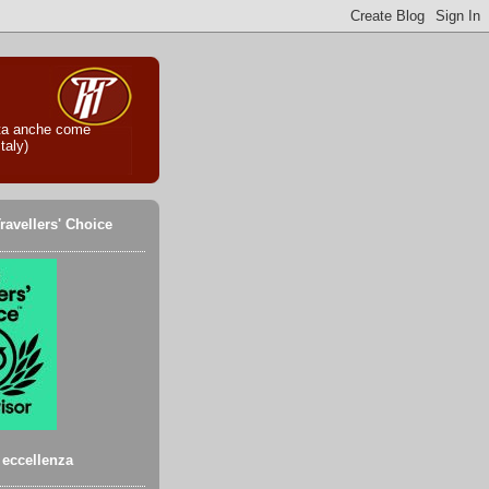
iuta anche come
taly)
ravellers' Choice
i eccellenza