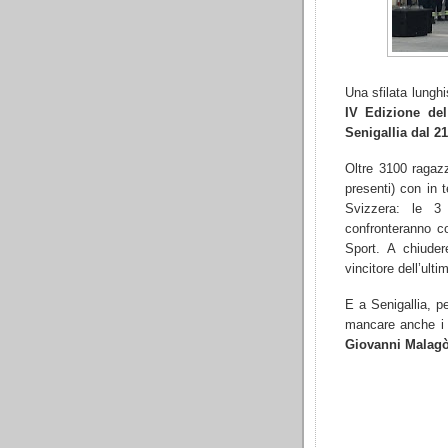
Una sfilata lungh
IV Edizione de
Senigallia dal 2
Oltre 3100 ragazz
presenti) con in t
Svizzera: le 3
confronteranno c
Sport. A chiuder
vincitore dell’ult
E a Senigallia, pe
mancare anche i v
Giovanni Malag