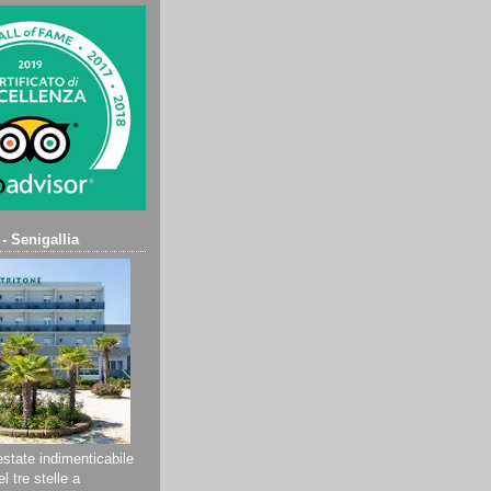
 - Senigallia
state indimenticabile
l tre stelle a