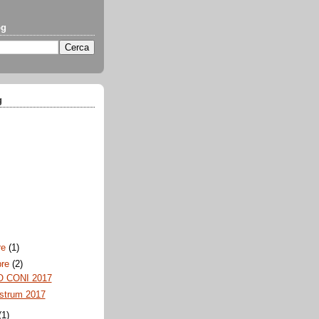
og
g
re
(1)
bre
(2)
 CONI 2017
strum 2017
(1)