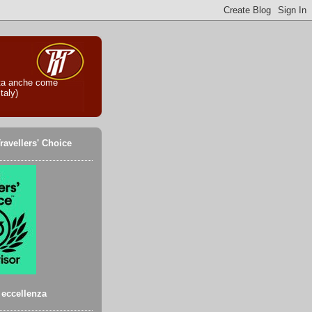
iuta anche come
taly)
ravellers' Choice
i eccellenza