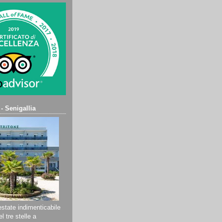
 - Senigallia
state indimenticabile
l tre stelle a