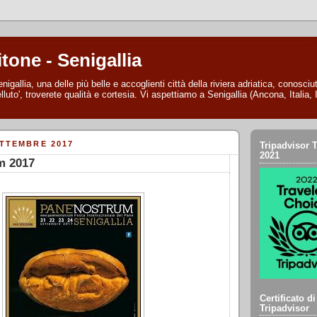
itone - Senigallia
nigallia, una delle più belle e accoglienti città della riviera adriatica, conosc
lluto', troverete qualità e cortesia. Vi aspettiamo a Senigallia (Ancona, Italia, I
ETTEMBRE 2017
Tripadvisor T
2021
m 2017
Certificato d
Tripadvisor