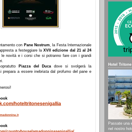
puntamento con
Pane Nostrum
, la Festa Internazionale
appresta a festeggiare la
XVII edizione dal 21 al 24
 le novità e i corsi che si potranno fare con i grandi
ri.
Hotel Tritone
opratutto
Piazza del Duca
dove si svolgerà la
si prepara a essere inebriata dal profumo del pane e
merosi!
book
k.com/
hoteltritonesenigallia
madonnina.it
Passate una e
book
nel nostro hote
om/countryhouselamadonninasenigallia/