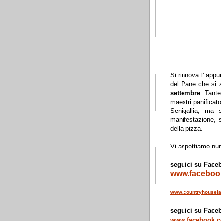
Si rinnova l' ap
del Pane che si 
settembre
. Tante
maestri panificato
Senigallia, ma s
manifestazione, 
della pizza.
Vi aspettiamo nu
seguici su Face
www.faceboo
www.countryhousela
seguici su Face
www.facebook.c