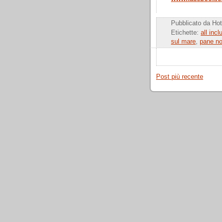
Pubblicato da
Hot
Etichette:
all incl
sul mare
,
pane n
Post più recente