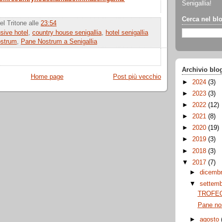
Senigallia!
Cerca nel bl
el Tritone
alle
23:54
usive hotel
,
country house senigallia
,
hotel senigallia
ostrum
,
Pane Nostrum a Senigallia
Archivio blo
Home page
Post più vecchio
►
2024
(3)
►
2023
(3)
►
2022
(12)
►
2021
(8)
►
2020
(19)
►
2019
(3)
►
2018
(3)
▼
2017
(7)
►
dicemb
▼
settem
TROFEO
Pane no
►
agosto