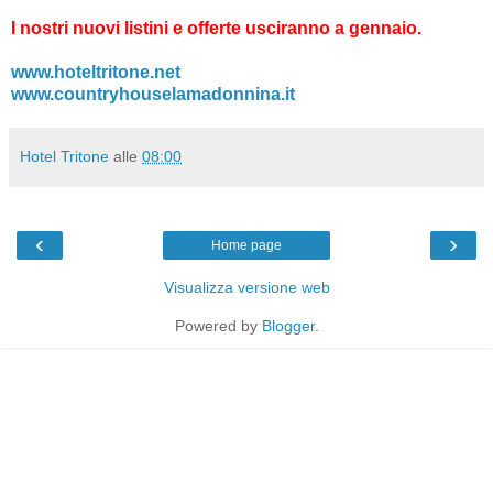
I nostri nuovi listini e offerte usciranno a gennaio.
www.hoteltritone.net
www.countryhouselamadonnina.it
Hotel Tritone
alle
08:00
‹
›
Home page
Visualizza versione web
Powered by
Blogger
.