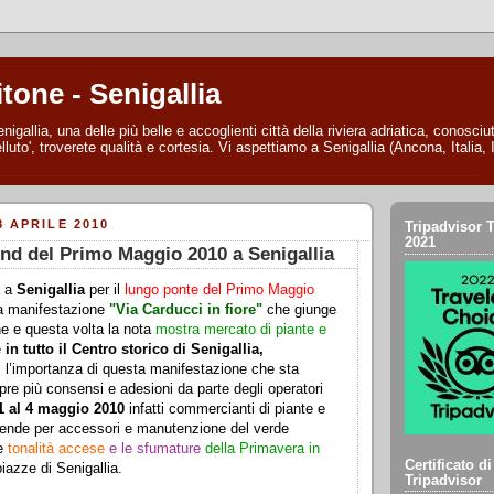
itone - Senigallia
nigallia, una delle più belle e accoglienti città della riviera adriatica, conosc
lluto', troverete qualità e cortesia. Vi aspettiamo a Senigallia (Ancona, Italia, I
 APRILE 2010
Tripadvisor T
2021
d del Primo Maggio 2010 a Senigallia
o a
Senigallia
per il
lungo ponte del Primo Maggio
a manifestazione
"Via Carducci in fiore"
che giunge
ne e questa volta la nota
mostra mercato di piante e
e
in tutto il Centro storico di Senigallia,
l’importanza di questa manifestazione che sta
re più consensi e adesioni da parte degli operatori
 1 al 4 maggio 2010
infatti commercianti di piante e
aziende per accessori e manutenzione del verde
le
tonalità accese
e le sfumature
della Primavera
in
Certificato d
piazze di Senigallia.
Tripadvisor