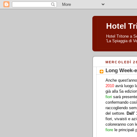
Hotel Tr
Hotel Tritone a Se
'La Spiaggia di Ve
MERCOLEDÌ 28
Long Week-en
Anche quest'ann
2010
avrà luogo l
già alla 5a edizio
fiori
sarà present
confermando così 
raccogliendo semp
del settore.
Dall'
fiori, vivaisti e 
coloreranno con 
fiore
le principali 