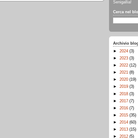
Senigallia!
Cerca nel bl
Archivio blo
►
2024
(3)
►
2023
(3)
►
2022
(12)
►
2021
(8)
►
2020
(19)
►
2019
(3)
►
2018
(3)
►
2017
(7)
►
2016
(7)
►
2015
(35)
►
2014
(60)
►
2013
(15)
►
2012
(5)