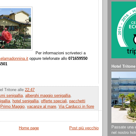
Per informazioni scriveteci a
elamadonnina.it
oppure telefonate allo
071659550
6501
Hotel Tritone
el Tritone
alle
22:47
smi senigallia
,
alberghi maggio senigallia
,
gallia
,
hotel senigallia
,
offerte speciali
,
pacchetti
,
Primo Maggio
,
vacanze al mare
,
Via Carducci in fiore
Passate una e
Home page
Post più vecchio
nel nostro hote