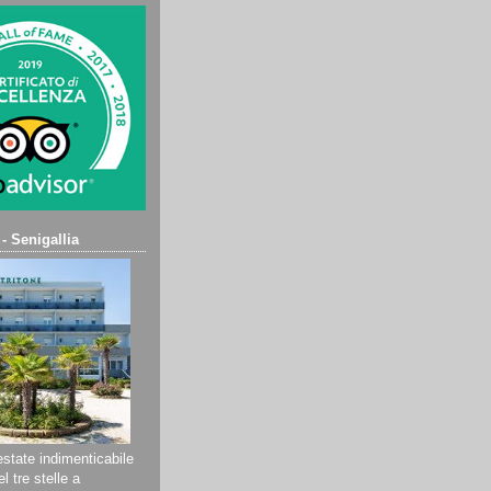
 - Senigallia
state indimenticabile
l tre stelle a