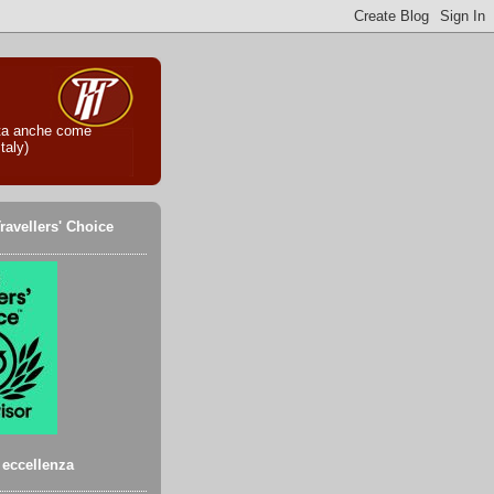
iuta anche come
taly)
ravellers' Choice
i eccellenza